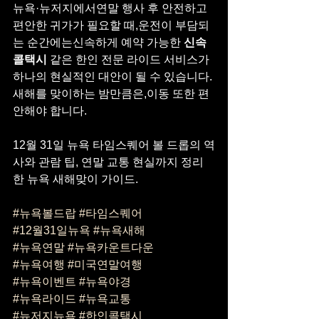
뉴욕·뉴저지에서연말 행사 후 안전하고 
편안한 귀가가 필요할 때,운전이 부담되
는 순간에는신속하게 예약 가능한 
신속 
콜택시
 같은 한인 전문 라이드 서비스가
하나의 현실적인 대안이 될 수 있습니다.
새해를 맞이하는 밤만큼은,이동 또한 편
안해야 합니다.
12월 31일 뉴욕 타임스퀘어 볼 드롭의 역
사와 관람 팁, 연말 교통 현실까지 정리
한 뉴욕 새해맞이 가이드.
#뉴욕볼드랍
#타임스퀘어
#12월31일뉴욕
#뉴욕새해
#뉴욕연말
#뉴욕카운트다운
#뉴욕여행
#미국연말여행
#뉴욕이벤트
#뉴욕야경
#뉴욕라이드
#뉴욕교통
#뉴저지뉴욕
#한인콜택시