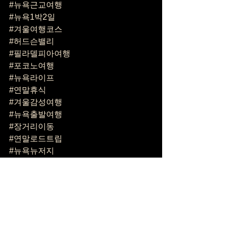
#뉴욕근교여행
#뉴욕1박2일
#겨울여행코스
#허드슨밸리
#필라델피아여행
#포코노여행
#뉴욕라이프
#연말휴식
#겨울감성여행
#뉴욕출발여행
#장거리이동
#연말로드트립
#뉴욕뉴저지
#여행준비
#한인콜택시
#신속콜택시
#뉴욕장거리라이드
#뉴저지라이드